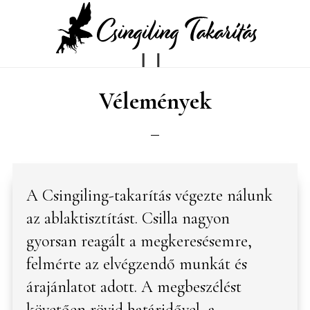
Skip
Ugrás
to
az
main
elsődleges
Vélemények
content
oldalsávhoz
A Csingiling-takarítás végezte nálunk
az ablaktisztítást. Csilla nagyon
gyorsan reagált a megkeresésemre,
felmérte az elvégzendő munkát és
árajánlatot adott. A megbeszélést
követően rövid határidővel, a