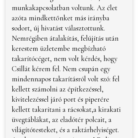
munkakapcsolatban voltunk. Az élet
azóta mindkettőnket más irányba
sodort, új hivatást választottunk.
Nemrégiben átalakítás, felújítás után
kerestem üzletembe megbízható
takarítócéget, nem volt kérdés, hogy
Csillát kérem fel. Nem csupán egy
mindennapos takarításról volt szó: fel
kellett számolni az építkezéssel,
kivitelezéssel járó port és piperére
kellett takarítani a rácsokat,a kirakati
üvegtáblákat, az eladótér polcait, a
világítótesteket, és a raktárhelyiséget.