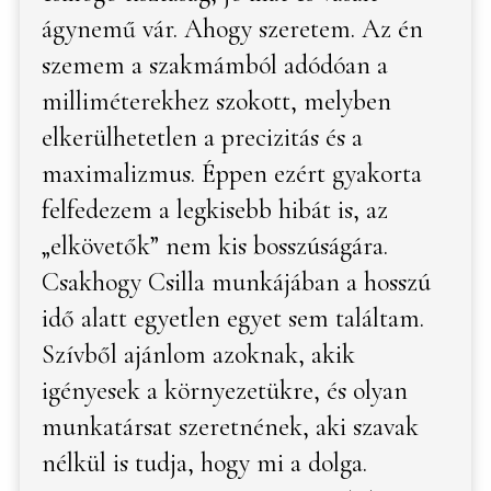
ágynemű vár. Ahogy szeretem. Az én
szemem a szakmámból adódóan a
milliméterekhez szokott, melyben
elkerülhetetlen a precizitás és a
maximalizmus. Éppen ezért gyakorta
felfedezem a legkisebb hibát is, az
„elkövetők” nem kis bosszúságára.
Csakhogy Csilla munkájában a hosszú
idő alatt egyetlen egyet sem találtam.
Szívből ajánlom azoknak, akik
igényesek a környezetükre, és olyan
munkatársat szeretnének, aki szavak
nélkül is tudja, hogy mi a dolga.