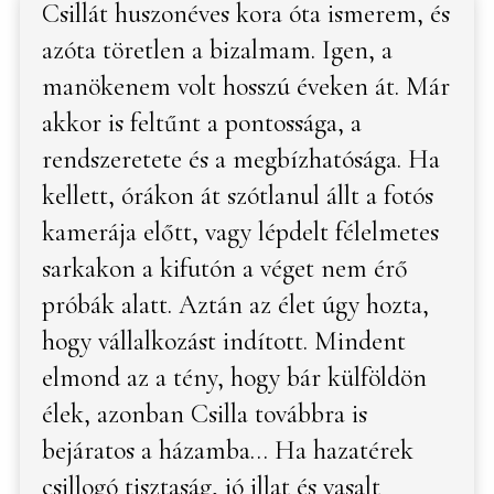
Csillát huszonéves kora óta ismerem, és
azóta töretlen a bizalmam. Igen, a
manökenem volt hosszú éveken át. Már
akkor is feltűnt a pontossága, a
rendszeretete és a megbízhatósága. Ha
kellett, órákon át szótlanul állt a fotós
kamerája előtt, vagy lépdelt félelmetes
sarkakon a kifutón a véget nem érő
próbák alatt. Aztán az élet úgy hozta,
hogy vállalkozást indított. Mindent
elmond az a tény, hogy bár külföldön
élek, azonban Csilla továbbra is
bejáratos a házamba… Ha hazatérek
csillogó tisztaság, jó illat és vasalt