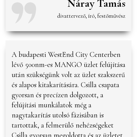
Náray Tamás
divattervező, író, festőművész
A budapesti WestEnd City Centerben
lévő 500nm-es MANGO üzlet felújítása
után szükségünk volt az üzlet szakszerű
és alapos kitakarítására. Csilla csapata
gyorsan és precízen dolgozott, a
felújítási munkálatok még a
nagytakarítás utolsó fázisában is
tartottak, a felmerülő nehézségeket
Csilla gyorsan megoldotta és az üzletet