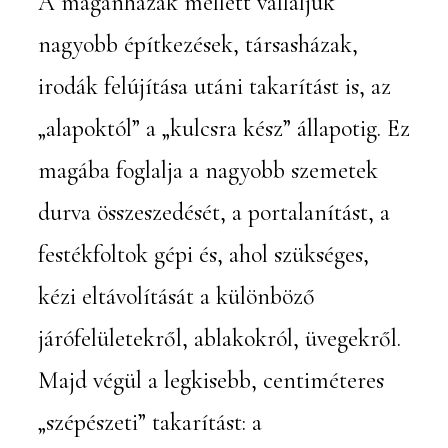
A magánházak mellett vállaljuk
nagyobb építkezések, társasházak,
irodák felújítása utáni takarítást is, az
„alapoktól” a „kulcsra kész” állapotig. Ez
magába foglalja a nagyobb szemetek
durva összeszedését, a portalanítást, a
festékfoltok gépi és, ahol szükséges,
kézi eltávolítását a különböző
járófelületekről, ablakokról, üvegekről.
Majd végül a legkisebb, centiméteres
„szépészeti” takarítást: a