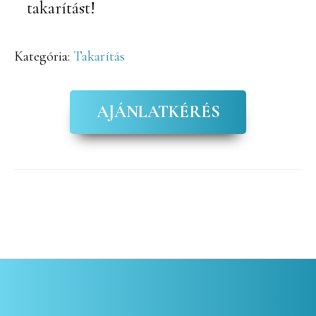
takarítást!
Kategória:
Takarítás
AJÁNLATKÉRÉS
Elsődleges
oldalsáv