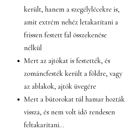
került, hanem a szegélylécekre is,
amit extrém nehéz letakarítani a
frissen festett fal összekenése
nélkül
Mert az ajtókat is festették, és
zománcfesték került a földre, vagy
az ablakok, ajtók üvegére
Mert a bútorokat túl hamar hozták
vissza, és nem volt idő rendesen
feltakarítani…