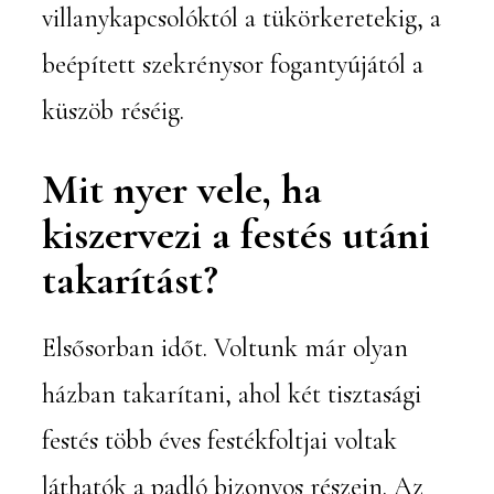
villanykapcsolóktól a tükörkeretekig, a
beépített szekrénysor fogantyújától a
küszöb réséig.
Mit nyer vele, ha
kiszervezi a festés utáni
takarítást?
Elsősorban időt. Voltunk már olyan
házban takarítani, ahol két tisztasági
festés több éves festékfoltjai voltak
láthatók a padló bizonyos részein. Az