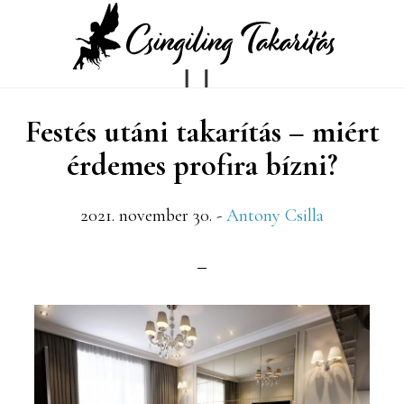
Skip
Ugrás
to
az
main
elsődleges
Festés utáni takarítás – miért
content
oldalsávhoz
érdemes profira bízni?
2021. november 30.
-
Antony Csilla