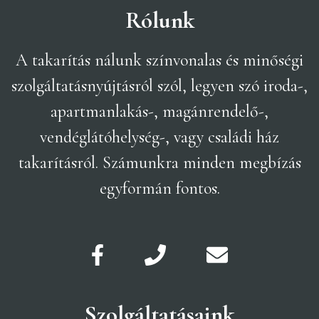
Rólunk
A takarítás nálunk színvonalas és minőségi
szolgáltatásnyújtásról szól, legyen szó iroda-,
apartmanlakás-, magánrendelő-,
vendéglátóhelység-, vagy családi ház
takarításról. Számunkra minden megbízás
egyformán fontos.
Szolgáltatásaink