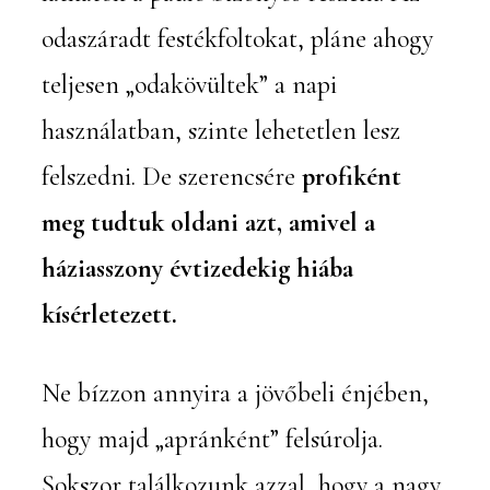
odaszáradt festékfoltokat, pláne ahogy
teljesen „odakövültek” a napi
használatban, szinte lehetetlen lesz
felszedni. De szerencsére
profiként
meg tudtuk oldani azt, amivel a
háziasszony évtizedekig hiába
kísérletezett.
Ne bízzon annyira a jövőbeli énjében,
hogy majd „apránként” felsúrolja.
Sokszor találkozunk azzal, hogy a nagy