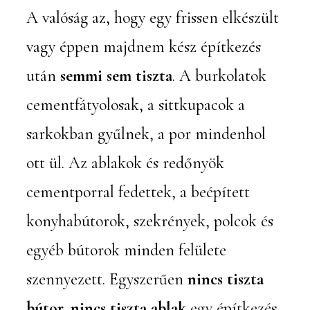
A valóság az, hogy egy frissen elkészült
vagy éppen majdnem kész építkezés
után
semmi sem tiszta
. A burkolatok
cementfátyolosak, a sittkupacok a
sarkokban gyűlnek, a por mindenhol
ott ül. Az ablakok és redőnyök
cementporral fedettek, a beépített
konyhabútorok, szekrények, polcok és
egyéb bútorok minden felülete
szennyezett. Egyszerűen
nincs tiszta
bútor, nincs tiszta ablak
egy építkezés