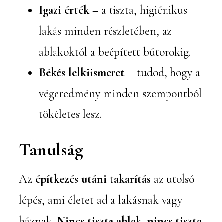
Igazi érték
– a tiszta, higiénikus
lakás minden részletében, az
ablakoktól a beépített bútorokig.
Békés lelkiismeret
– tudod, hogy a
végeredmény minden szempontból
tökéletes lesz.
Tanulság
Az
építkezés utáni takarítás
az utolsó
lépés, ami életet ad a lakásnak vagy
háznak.
Nincs tiszta ablak, nincs tiszta