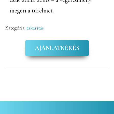
megéri a türelmet.
Kategória:
takarítás
AJÁNLATKÉRÉS
Elsődleges
oldalsáv