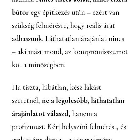
bútor
egy építkezés után – ezért van
szükség felmérésre, hogy reális árat
adhassunk. Láthatatlan árajánlat nincs
– aki mást mond, az kompromisszumot
köt a minőségben.
Ha tiszta, hibátlan, kész lakást
szeretnél,
ne a legolcsóbb, láthatatlan
árajánlatot válaszd
, hanem a
profizmust. Kérj helyszíni felmérést, és
csak utána dönts – a végeredmény