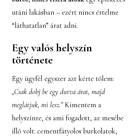
utáni lakásban – ezért nincs értelme
“láthatatlan” árat adni.
Egy valós helyszín
története
Egy ügyfél egyszer azt kérte tőlem:
„Csak dobj be egy durva árat, majd
meglátjuk, mi lesz.”
Kimentem a
helyszínre, és ami fogadott, az mesébe
illő volt: cementfátyolos burkolatok,