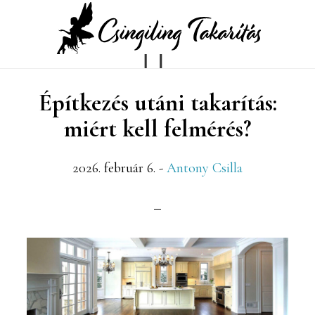
Skip
Ugrás
to
az
main
elsődleges
Építkezés utáni takarítás:
content
oldalsávhoz
miért kell felmérés?
2026. február 6.
-
Antony Csilla