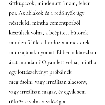
sittkupacok, mindenütt finom, fehér
por. Az ablakok és a redőnyök úgy
néztek ki, mintha cementporból
készültek volna, a beépített bútorok
minden felülete hordozta a mesterek
munkájának nyomát. Ebben a káoszban
árat mondani? Olyan lett volna, mintha
egy lottószelvényt próbálnék
megjósolni: vagy irreálisan alacsony,
vagy irreálisan magas, és egyik sem
tükrözte volna a valóságot.