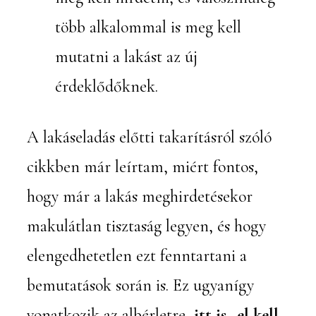
több alkalommal is meg kell
mutatni a lakást az új
érdeklődőknek.
A lakáseladás előtti takarításról szóló
cikkben már leírtam, miért fontos,
hogy már a lakás meghirdetésekor
makulátlan tisztaság legyen, és hogy
elengedhetetlen ezt fenntartani a
bemutatások során is. Ez ugyanígy
vonatkozik az albérletre,
itt is „el kell