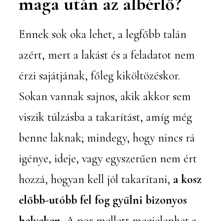
maga után az albérlő?
Ennek sok oka lehet, a legfőbb talán
azért, mert a lakást és a feladatot nem
érzi sajátjának, főleg kiköltözéskor.
Sokan vannak sajnos, akik akkor sem
viszik túlzásba a takarítást, amíg még
benne laknak; mindegy, hogy nincs rá
igénye, ideje, vagy egyszerűen nem ért
hozzá, hogyan kell jól takarítani,
a kosz
előbb-utóbb fel fog gyűlni bizonyos
helyeken.
A por mellett megjelenhet a