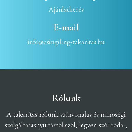
Ajánlatkérés
E-mail
info@csingiling-takaritas.hu
Rólunk
A takarítás nálunk színvonalas és minőségi
szolgáltatásnyújtásról szól, legyen szó iroda-,