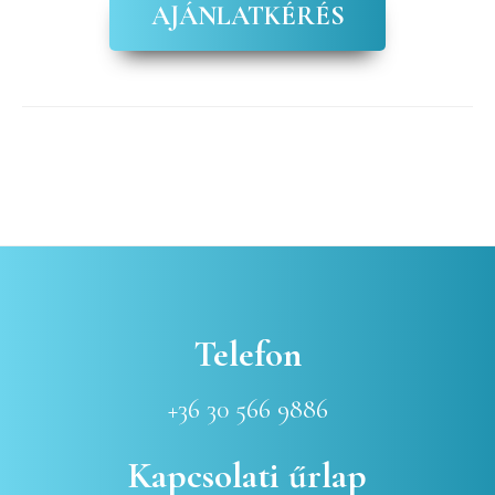
AJÁNLATKÉRÉS
Elsődleges
oldalsáv
Telefon
+36 30 566 9886
Kapcsolati űrlap