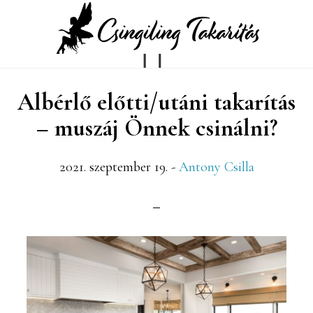
Skip
Ugrás
to
az
main
elsődleges
Albérlő előtti/utáni takarítás
content
oldalsávhoz
– muszáj Önnek csinálni?
2021. szeptember 19.
-
Antony Csilla