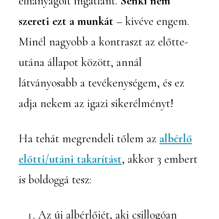
elhanyagolt ingatlant.
Senki nem
szereti ezt a munkát
– kivéve engem.
Minél nagyobb a kontraszt az előtte-
utána állapot között, annál
látványosabb a tevékenységem, és ez
adja nekem az igazi sikerélményt!
Ha tehát megrendeli tőlem az
albérlő
előtti/utáni takarítást
, akkor 3 embert
is boldoggá tesz:
Az új albérlőjét, aki csillogóan