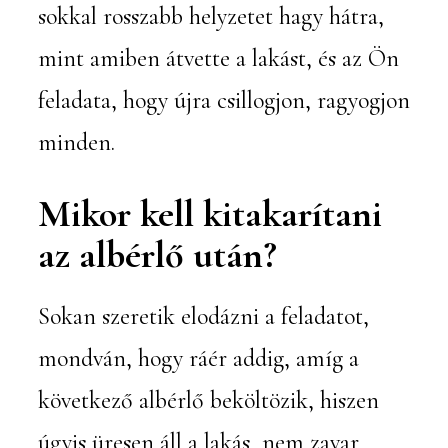
sokkal rosszabb helyzetet hagy hátra,
mint amiben átvette a lakást, és az Ön
feladata, hogy újra csillogjon, ragyogjon
minden.
Mikor kell kitakarítani
az albérlő után?
Sokan szeretik elodázni a feladatot,
mondván, hogy ráér addig, amíg a
következő albérlő beköltözik, hiszen
úgyis üresen áll a lakás, nem zavar